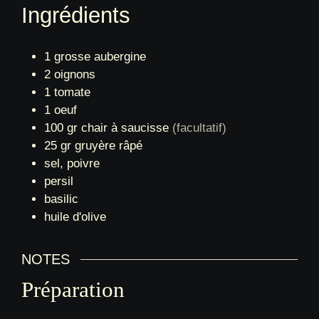
1
grosse aubergine
2
oignons
1
tomate
1
oeuf
100
gr
chair à saucisse
(facultatif)
25
gr
gruyère râpé
sel, poivre
persil
basilic
huile d'olive
NOTES
Préparation