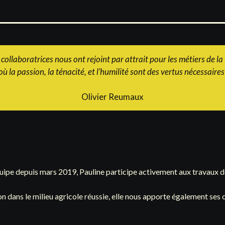
collaboratrices nous ont rejoint par attrait pour les métiers de la 
où la passion, la ténacité, et l’humilité sont des vertus nécessaires
Olivier Reumaux
uipe depuis mars 2019, Pauline participe activement aux travaux de
on dans le milieu agricole réussie, elle nous apporte également s