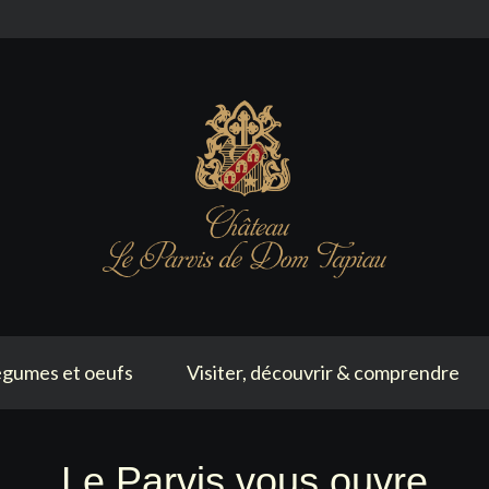
gumes et oeufs
Visiter, découvrir & comprendre
Le Parvis vous ouvre