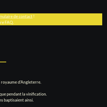
mulaire de contact
!
tre FAQ.
au royaume d’Angleterre.
que pendant la vinification.
s baptisaient ainsi.