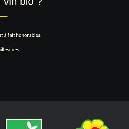
vin bio ?
t à fait honorables.
illésimes.