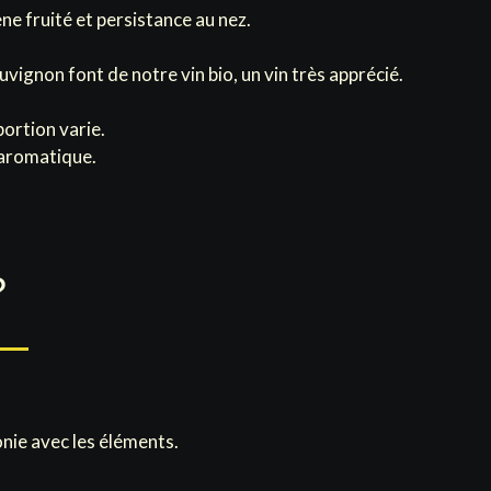
ne fruité et persistance au nez.
vignon font de notre vin bio, un vin très apprécié.
portion varie.
e aromatique.
?
onie avec les éléments.