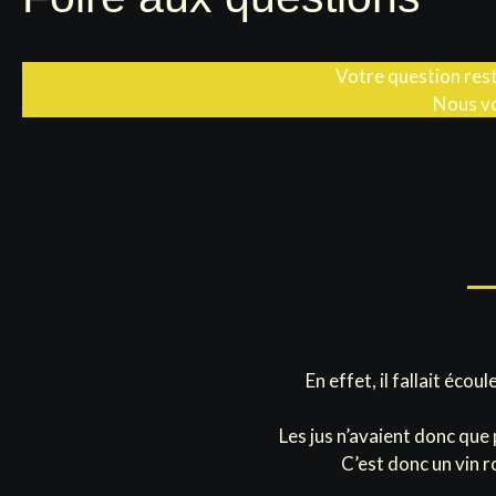
Votre question rest
Nous vo
En effet, il fallait éc
Les jus n’avaient donc que 
C’est donc un vin r