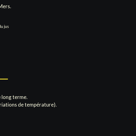
Mers.
u jus
e long terme.
riations de température).