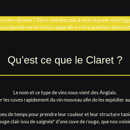
e sans réponse ? Alors n’hésitez pas à nous la poser via le
for
us répondrons et ferons apparaître votre question dans no
Qu’est ce que le Claret ?
Le nom et ce type de vins nous vient des Anglais.
ouler les cuves rapidement du vin nouveau afin de les expédier 
peu de temps pour prendre leur couleur et leur structure tani
ouge clair issu de saignée* d’une cuve de rouge, que nos voisin