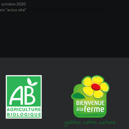
 octobre 2020
ns "actus site"