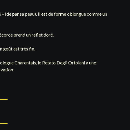
é » (de par sa peau). Il est de forme oblongue comme un
 écorce prend un reflet doré.
n goût est très fin.
logue Charentais, le Retato Degli Ortolani a une
vation.