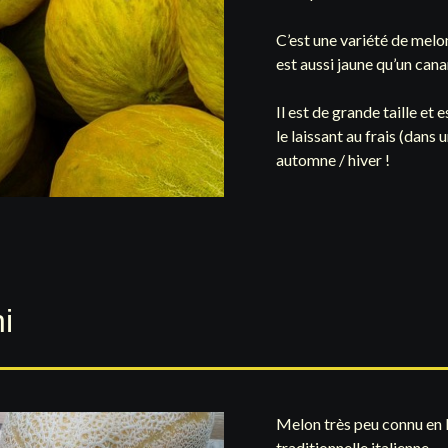
C’est une variété de melon
est aussi jaune qu’un cana
Il est de grande taille et e
le laissant au frais (dans 
automne / hiver !
i
Melon très peu connu en F
traditionnelle italienne.