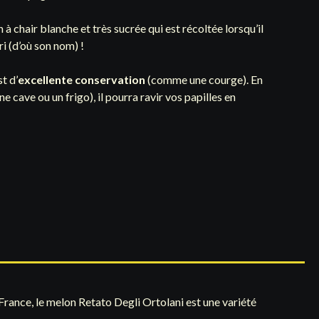
 à chair blanche et très sucrée qui est récoltée lorsqu’il
ri (d’où son nom) !
st d’
excellente conservation
(comme une courge). En
une cave ou un frigo), il pourra ravir vos papilles en
rance, le melon Retato Degli Ortolani est une variété