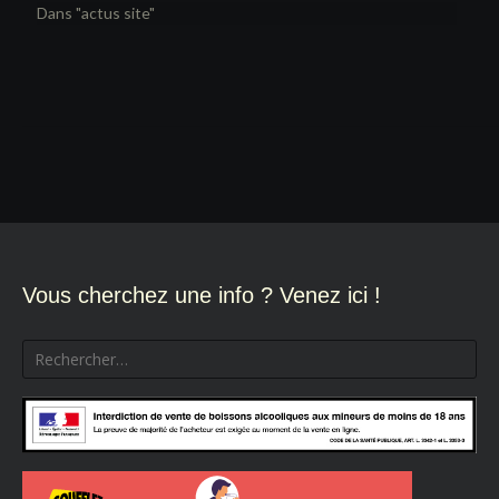
Dans "actus site"
Navigation
de
l’article
Vous cherchez une info ? Venez ici !
Rechercher :