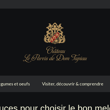
gumes et oeufs
Visiter, découvrir & comprendre
uces pour choisir le bon mel