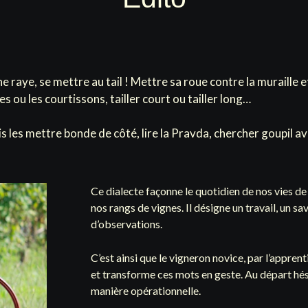
ne raye, se mettre au tail ! Mettre sa roue contre la muraille 
tes ou les courtissons, tailler court ou tailler long…
les mettre bonde de côté, lire la Pravda, chercher goupil ave
Ce dialecte façonne le quotidien de nos vies
nos rangs de vignes. Il désigne un travail, un sa
d’observations.
C’est ainsi que le vigneron novice, par l’appre
et transforme ces mots en geste. Au départ hésita
manière opérationnelle.