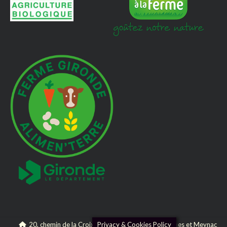
Privacy & Cookies Policy
20, chemin de la Croix de Beylot - 33360 Camblanes et Meynac