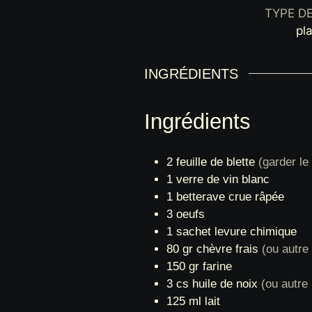
TYPE D
pla
INGRÉDIENTS
2
feuille
de blette
(garder le
1
verre
de vin blanc
1
betterave crue râpée
3
oeufs
1
sachet
levure chimique
80
gr
chèvre frais
(ou autre
150
gr
farine
3
cs
huile de noix
(ou autre 
125
ml
lait