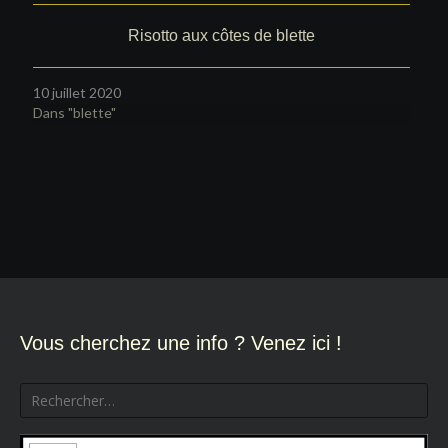
Risotto aux côtes de blette
10 juillet 2020
Dans "blette"
Navigation
de
l’article
Vous cherchez une info ? Venez ici !
Rechercher :