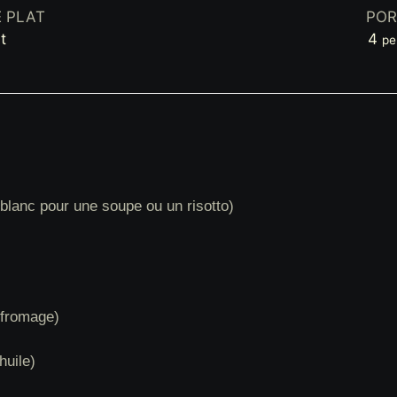
E PLAT
POR
t
4
pe
 blanc pour une soupe ou un risotto)
 fromage)
huile)