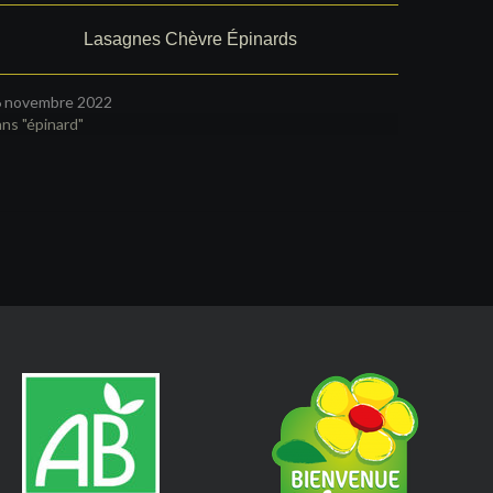
Lasagnes Chèvre Épinards
 novembre 2022
ns "épinard"