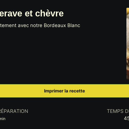
terave et chèvre
aitement avec notre Bordeaux Blanc
Imprimer la recette
RÉPARATION
TEMPS D
inutes
4
min