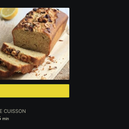
E CUISSON
minutes
5
min