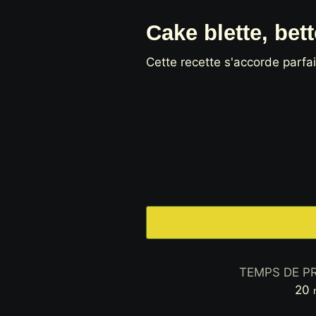
Cake blette, bet
Cette recette s'accorde parf
TEMPS DE P
m
20