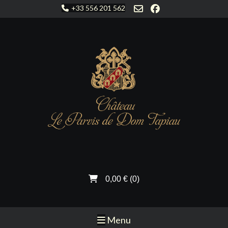
Aller
+33 556 201 562
au
contenu
0,00 €
(0)
Menu