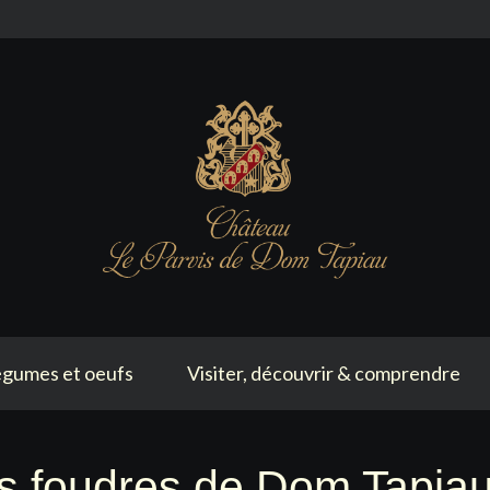
gumes et oeufs
Visiter, découvrir & comprendre
 foudres de Dom Tapiau 