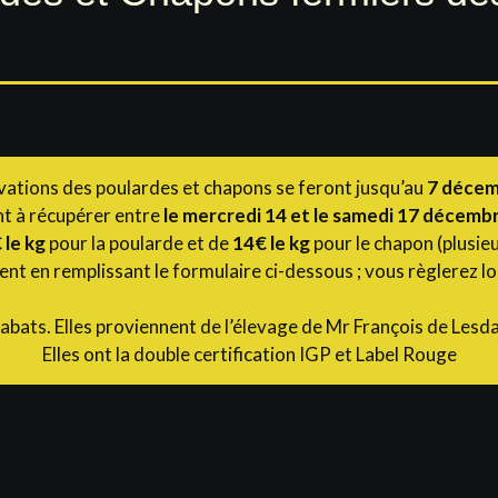
vations des poulardes et chapons se feront jusqu’au
7 décem
nt à récupérer entre
le mercredi 14 et le samedi 17 décemb
 le kg
pour la poularde et de
14€ le kg
pour le chapon (plusieu
nt en remplissant le formulaire ci-dessous ; vous règlerez l
s abats. Elles proviennent de l’élevage de Mr François de Lesda
Elles ont la double certification IGP et Label Rouge