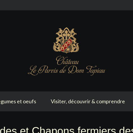
gumes et oeufs
Visiter, découvrir & comprendre
s et Chapons fermiers des 