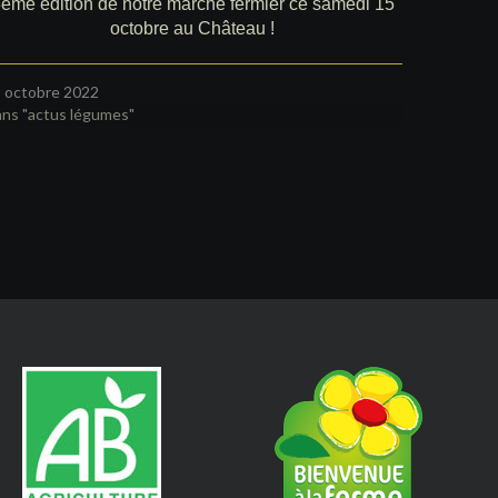
ème édition de notre marché fermier ce samedi 15
octobre au Château !
 octobre 2022
ns "actus légumes"