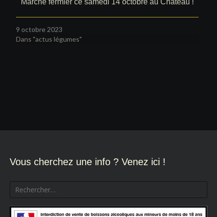
Marché fermier ce samedi 14 octobre au Château !
9 octobre 2023
Dans "actus légumes"
Navigation
de
l’article
Vous cherchez une info ? Venez ici !
Rechercher :