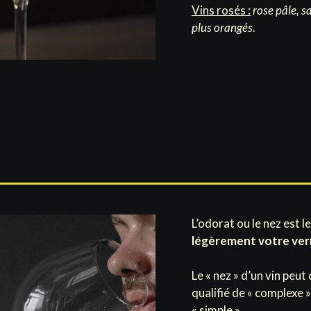
Vins rosés :
rose pâle, 
plus orangés
.
L’odorat ou le nez est 
légèrement votre verr
Le « nez » d’un vin peut
qualifié de « complexe »,
« simple ».