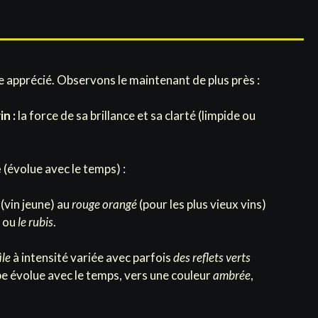
re apprécié. Observons le maintenant de plus près :
in :
la force de sa brillance et sa clarté (limpide ou
e
(évolue avec le temps) :
(vin jeune) au
rouge orangé
(pour les plus vieux vins)
t
ou
le rubis
.
âle
à intensité variée avec parfois
des reflets verts
obe évolue avec le temps, vers une couleur
ambrée
,