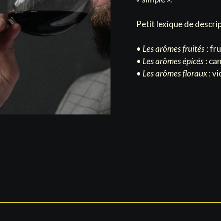
Petit lexique de descri
•
Les arômes fruités
: fr
•
Les arômes épicés
: can
•
Les arômes floraux
: vi