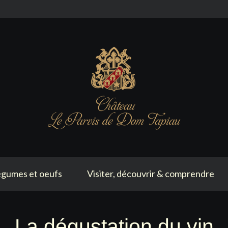
gumes et oeufs
Visiter, découvrir & comprendre
La dégustation du vin