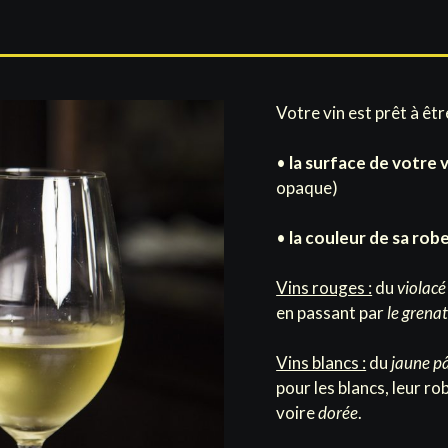
Votre vin est prêt à êt
•
la surface de votre v
opaque)
•
la couleur de sa rob
Vins rouges :
du
violacé
en passant par
le grena
Vins blancs :
du
jaune p
pour les blancs, leur r
voire
dorée
.