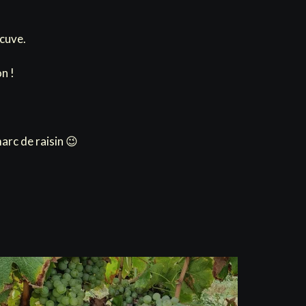
 cuve.
n !
arc de raisin 😉