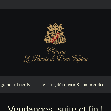
gumes et oeufs
Visiter, découvrir & comprendre
Vendanges, suite et fin !