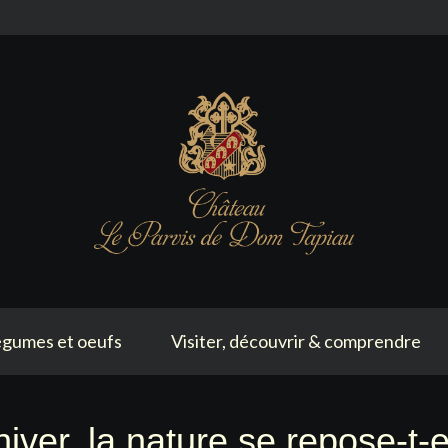
gumes et oeufs
Visiter, découvrir & comprendre
’hiver, la nature se repose-t-e