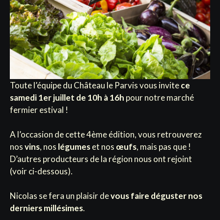
Toute l’équipe du Château le Parvis vous invite
ce
samedi 1er juillet de 10h à 16h
pour notre marché
fermier estival !
A l’occasion de cette 4ème édition, vous retrouverez
nos
vins
, nos
légumes
et nos
œufs
, mais pas que !
D’autres producteurs de la région nous ont rejoint
(
voir ci-dessous
).
Nicolas se fera un plaisir de
vous faire déguster nos
derniers millésimes
.