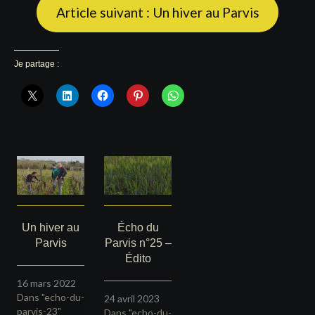
Article suivant : Un hiver au Parvis
Je partage :
Un hiver au
Écho du
Parvis
Parvis n°25 –
Édito
16 mars 2022
Dans "echo-du-
24 avril 2023
parvis-23"
Dans "echo-du-