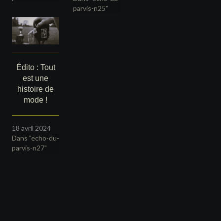
parvis-n25"
Édito : Tout
est une
histoire de
mode !
18 avril 2024
Dans "echo-du-
parvis-n27"
Navigation