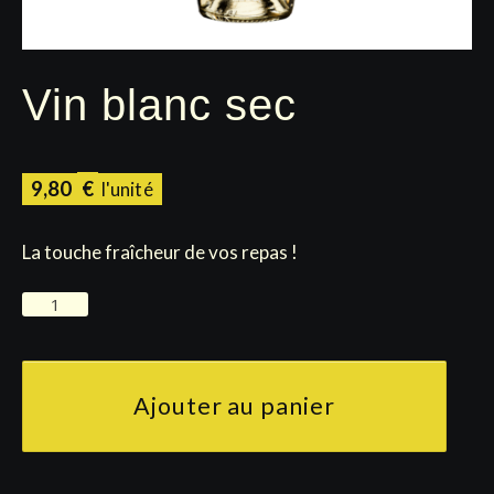
Vin blanc sec
9,80
€
La touche fraîcheur de vos repas !
quantité
de
Vin
blanc
Ajouter au panier
sec